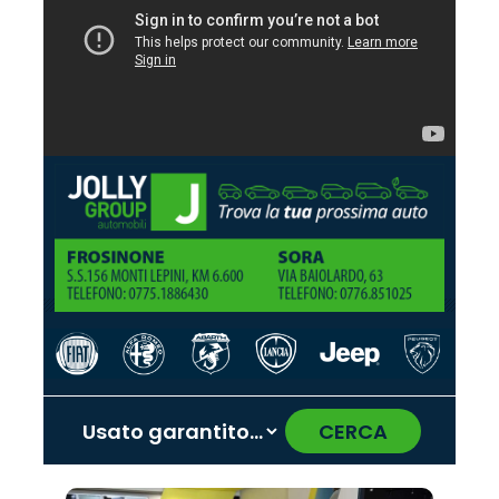
CERCA
‹
›