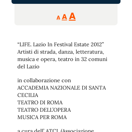
Reducir
Aumentar
Restablecer
A
A
A
tamaño
tamaño
tamaño
de
de
fuente.
de
fuente
“LIFE. Lazio In Festival Estate 2012”
fuente.
Artisti di strada, danza, letteratura,
musica e opera, teatro in 32 comuni
del Lazio
in collaborazione con
ACCADEMIA NAZIONALE DI SANTA
CECILIA
TEATRO DI ROMA
TEATRO DELL’OPERA
MUSICA PER ROMA
a cura dell’ ATCL (Associazione