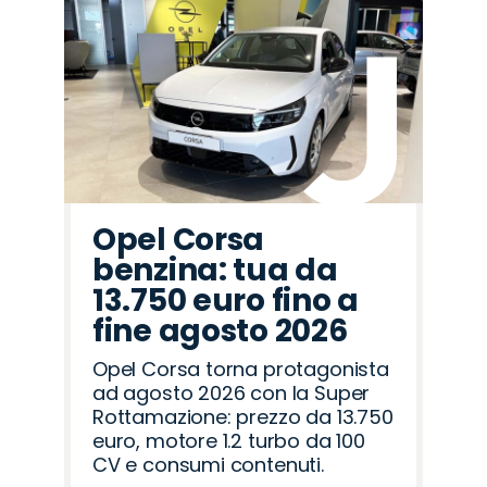
Promo
Promo
Promo
Promo
Promo
Promo
Promo
Promo
Promo
Promo
Promo
Promo
Promo
Promo
Promo
Citroën
Jaecoo
Land
Jeep
Omoda
Opel
Fiat
Seat
Lancia
Abarth
Peugeot
Alfa
Cupra
Mazda
Hyundai
Rover
Romeo
Opel Corsa
benzina: tua da
13.750 euro fino a
fine agosto 2026
Opel Corsa torna protagonista
ad agosto 2026 con la Super
Rottamazione: prezzo da 13.750
euro, motore 1.2 turbo da 100
CV e consumi contenuti.