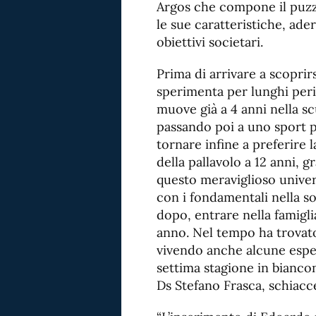
Argos che compone il puzzl
le sue caratteristiche, ader
obiettivi societari.
Prima di arrivare a scoprir
sperimenta per lunghi period
muove già a 4 anni nella sc
passando poi a uno sport pi
tornare infine a preferir
della pallavolo a 12 anni, gr
questo meraviglioso unive
con i fondamentali nella so
dopo, entrare nella famigl
anno. Nel tempo ha trovato
vivendo anche alcune esper
settima stagione in bianco
Ds Stefano Frasca, schiacce