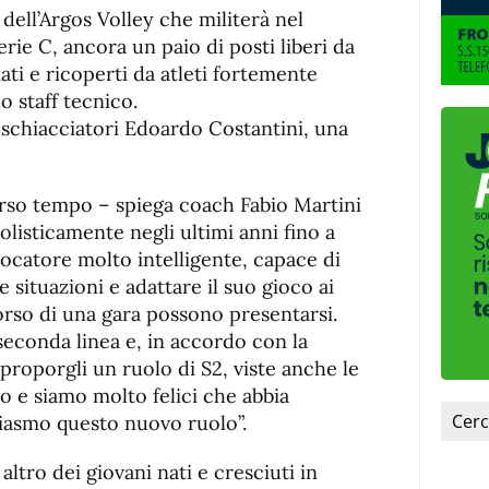
de
fuente.
 dell’Argos Volley che militerà nel
de
fuente
ie C, ancora un paio di posti liberi da
fuente.
nati e ricoperti da atleti fortemente
lo staff tecnico.
i schiacciatori Edoardo Costantini, una
so tempo – spiega coach Fabio Martini
volisticamente negli ultimi anni fino a
iocatore molto intelligente, capace di
situazioni e adattare il suo gioco ai
rso di una gara possono presentarsi.
seconda linea e, in accordo con la
proporgli un ruolo di S2, viste anche le
o e siamo molto felici che abbia
iasmo questo nuovo ruolo”.
ltro dei giovani nati e cresciuti in