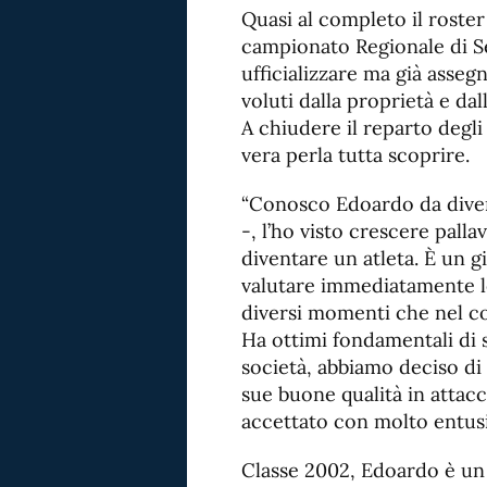
Quasi al completo il roster
campionato Regionale di Ser
ufficializzare ma già asseg
voluti dalla proprietà e dal
A chiudere il reparto degl
vera perla tutta scoprire.
“Conosco Edoardo da diver
-, l’ho visto crescere palla
diventare un atleta. È un g
valutare immediatamente le 
diversi momenti che nel co
Ha ottimi fondamentali di 
società, abbiamo deciso di 
sue buone qualità in attacc
accettato con molto entus
Classe 2002, Edoardo è un a