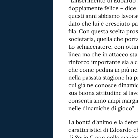
“L’inserimento di Edoardo 
doppiamente felice – dice i
questi anni abbiamo lavora
dato che lui è cresciuto pa
fila. Con questa scelta pros
societaria, quella che porta
Lo schiacciatore, con otti
linea ma che in attacco st
rinforzo importante sia a 
che come pedina in più nel
nella passata stagione ha 
cui già ne conosce dinamic
sua buona attitudine al la
consentiranno ampi margini
nelle dinamiche di gioco”.
La bontà d’animo e la dete
caratteristici di Edoardo 
di Serie C con nella manic