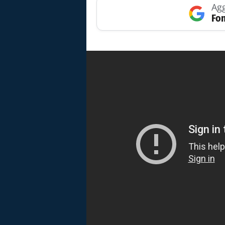
Agg
Fon