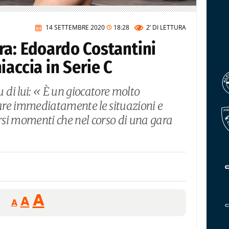
14 SETTEMBRE 2020
18:28
2’
DI LETTURA
ra: Edoardo Costantini
iaccia in Serie C
di lui: « È un giocatore molto
tare immediatamente le situazioni e
ersi momenti che nel corso di una gara
Reducir
Aumentar
Restablecer
A
A
A
tamaño
tamaño
tamaño
de