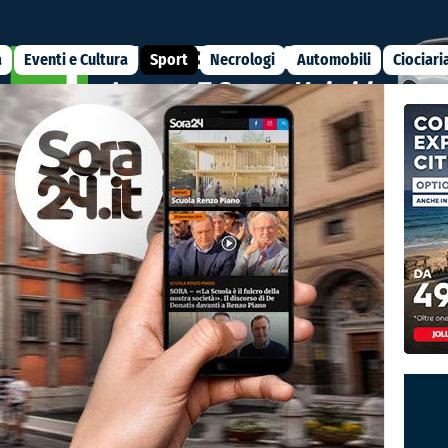
a
Eventi e Cultura
Sport
Necrologi
Automobili
Ciociari