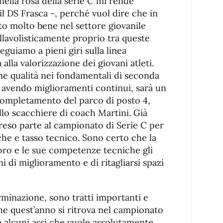
nella rosa della serie C mi rende
l DS Frasca -, perché vuol dire che in
to molto bene nel settore giovanile
llavolisticamente proprio tra queste
eguiamo a pieni giri sulla linea
 alla valorizzazione dei giovani atleti.
me qualità nei fondamentali di seconda
a avendo miglioramenti continui, sarà un
completamento del parco di posto 4,
lo scacchiere di coach Martini. Già
preso parte al campionato di Serie C per
he e tasso tecnico. Sono certo che la
voro e le sue competenze tecniche gli
 di miglioramento e di ritagliarsi spazi
rminazione, sono tratti importanti e
che quest’anno si ritrova nel campionato
a alcuni assi che vuole assolutamente