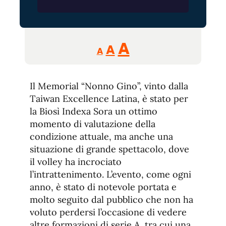
Reducir
Aumentar
Restablecer
A
A
A
tamaño
tamaño
tamaño
de
de
fuente.
Il Memorial “Nonno Gino”, vinto dalla
de
fuente
Taiwan Excellence Latina, è stato per
fuente.
la Biosì Indexa Sora un ottimo
momento di valutazione della
condizione attuale, ma anche una
situazione di grande spettacolo, dove
il volley ha incrociato
l’intrattenimento. L’evento, come ogni
anno, è stato di notevole portata e
molto seguito dal pubblico che non ha
voluto perdersi l’occasione di vedere
altre formazioni di serie A, tra cui una