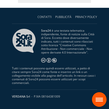
CONTATTI
PUBBLICITÀ
PRIVACY POLICY
Sora24
è una testata telematica
indipendente, fonte di notizie sulla Città
di Sora. Eccetto dove diversamente
indicato, tutti i contenuti sono rilasciati
sotto licenza "
Creative Commons
Attribuzione - Non commerciale - Non
opere derivate 4.0 Internazionale
".
Tutti i contenuti possono quindi essere utilizzati, a patto di
citare sempre Sora24 come fonte e inserire un link o un
collegamento visibile alla pagina dell'articolo. In nessun caso i
contenuti di Sora24 possono essere utilizzati per scopi
commerciali.
S
VERDANA Srl
- P.IVA 08164381009