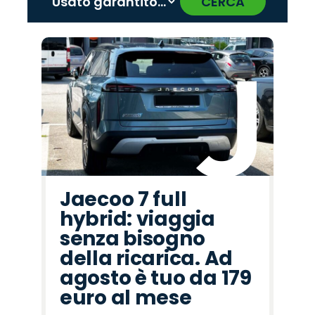
CERCA
‹
›
Promo
Promo
Promo
Promo
Promo
Promo
Promo
Promo
Promo
Promo
Promo
Promo
Promo
Promo
Promo
Jaecoo
Mazda
Abarth
Land
Alfa
Opel
Fiat
Jeep
Peugeot
Hyundai
Lancia
Cupra
Citroën
Omoda
Seat
Rover
Romeo
Jaecoo 7 full
hybrid: viaggia
senza bisogno
della ricarica. Ad
agosto è tuo da 179
euro al mese