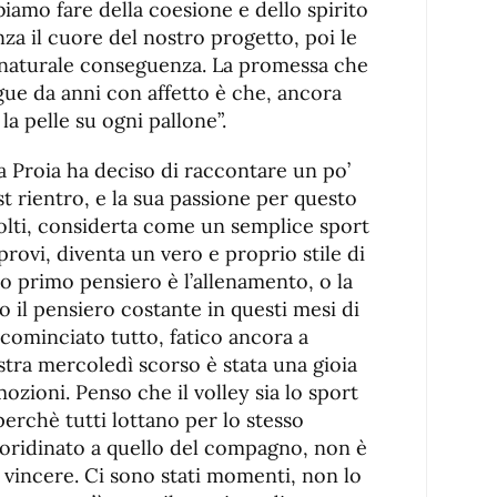
amo fare della coesione e dello spirito
nza il cuore del nostro progetto, poi le
 naturale conseguenza. La promessa che
egue da anni con affetto è che, ancora
a pelle su ogni pallone”.
ia Proia ha deciso di raccontare un po’
st rientro, e la sua passione per questo
molti, considerta come un semplice sport
rovi, diventa un vero e proprio stile di
 tuo primo pensiero è l’allenamento, o la
to il pensiero costante in questi mesi di
icominciato tutto, fatico ancora a
stra mercoledì scorso è stata una gioia
zioni. Penso che il volley sia lo sport
erchè tutti lottano per lo stesso
boridinato a quello del compagno, non è
e vincere. Ci sono stati momenti, non lo