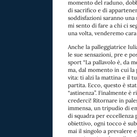
momento del raduno, dobbi
di sacrifico e di appartene
soddisfazioni saranno una
mi sento di fare a chi ci s
una volta, venderemo cara l
Anche la palleggiatrice Iul
le sue sensazioni, pre e po
sport “La pallavolo è, da 
ma, dal momento in cui la p
vita: ti alzi la mattina e il
partita. Ecco, questo è sta
“astinenza”. Finalmente è r
crederci! Ritornare in pale
immensa, un tripudio di emo
di squadra per eccellenza p
obiettivo, ogni tocco è su
mai il singolo a prevalere 