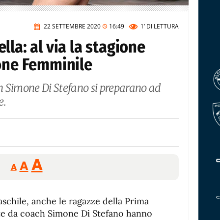
22 SETTEMBRE 2020
16:49
1’
DI LETTURA
la: al via la stagione
ione Femminile
h Simone Di Stefano si preparano ad
e.
Reducir
Aumentar
Restablecer
A
A
A
tamaño
tamaño
tamaño
de
de
fuente.
schile, anche le ragazze della Prima
de
fuente
ate da coach Simone Di Stefano hanno