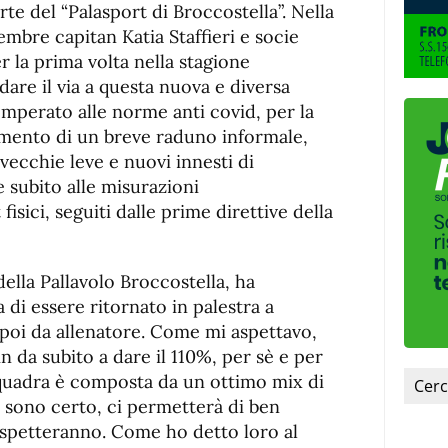
fuente.
rte del “Palasport di Broccostella”. Nella
embre capitan Katia Staffieri e socie
r la prima volta nella stagione
are il via a questa nuova e diversa
mperato alle norme anti covid, per la
momento di un breve raduno informale,
 vecchie leve e nuovi innesti di
 subito alle misurazioni
isici, seguiti dalle prime direttive della
ella Pallavolo Broccostella, ha
 di essere ritornato in palestra a
 poi da allenatore. Come mi aspettavo,
in da subito a dare il 110%, per sè e per
quadra è composta da un ottimo mix di
 sono certo, ci permetterà di ben
 aspetteranno. Come ho detto loro al