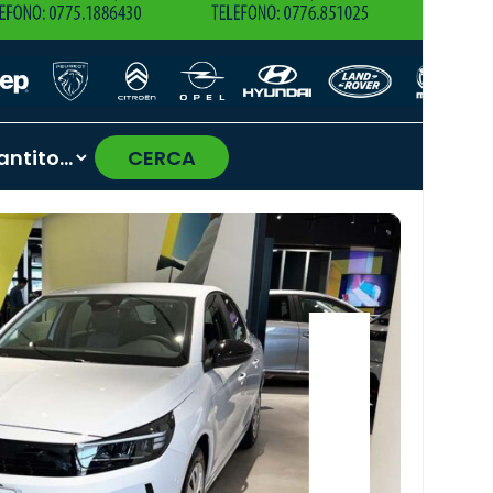
CERCA
›