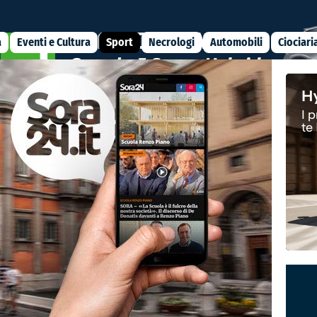
a
Eventi e Cultura
Sport
Necrologi
Automobili
Ciociari