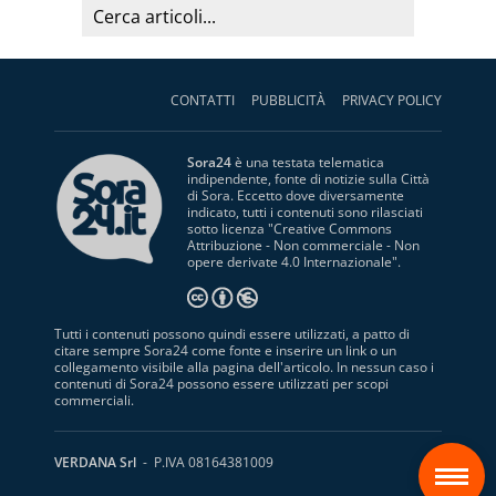
CONTATTI
PUBBLICITÀ
PRIVACY POLICY
Sora24
è una testata telematica
indipendente, fonte di notizie sulla Città
di Sora. Eccetto dove diversamente
indicato, tutti i contenuti sono rilasciati
sotto licenza "
Creative Commons
Attribuzione - Non commerciale - Non
opere derivate 4.0 Internazionale
".
Tutti i contenuti possono quindi essere utilizzati, a patto di
citare sempre Sora24 come fonte e inserire un link o un
collegamento visibile alla pagina dell'articolo. In nessun caso i
contenuti di Sora24 possono essere utilizzati per scopi
commerciali.
S
VERDANA Srl
- P.IVA 08164381009