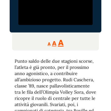
Reducir
Aumentar
Restablecer
A
A
A
tamaño
tamaño
tamaño
de
de
fuente.
Punto saldo delle due stagioni scorse,
de
fuente
l’atleta è già pronto, per il prossimo
fuente.
anno agonistico, a contribuire
all’ambizioso progetto. Rudi Caschera,
classe ’89, nasce pallavolisticamente
tra le fila dell’Olimpia Volley Sora, dove
ricopre il ruolo di centrale per tutte le
attività giovanili. Svariati, poi, i
campionati di categoria, tra Boville ed