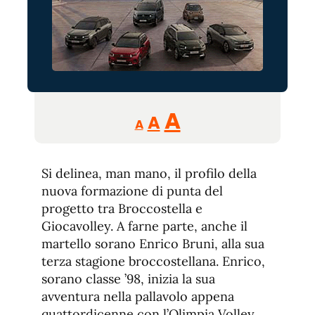
Reducir
Aumentar
Restablecer
A
A
A
tamaño
tamaño
tamaño
de
de
fuente.
Si delinea, man mano, il profilo della
de
fuente
nuova formazione di punta del
fuente.
progetto tra Broccostella e
Giocavolley. A farne parte, anche il
martello sorano Enrico Bruni, alla sua
terza stagione broccostellana. Enrico,
sorano classe ’98, inizia la sua
avventura nella pallavolo appena
quattordicenne con l’Olimpia Volley