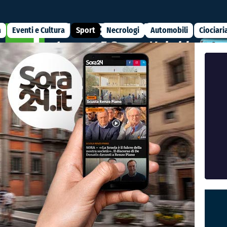
a
Eventi e Cultura
Sport
Necrologi
Automobili
Ciociari