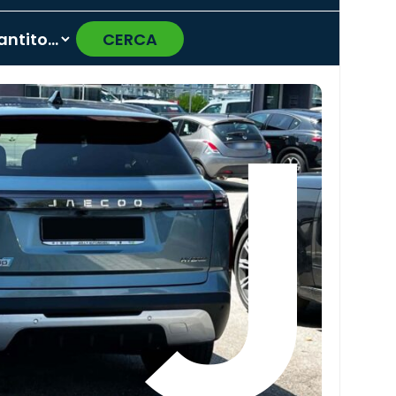
CERCA
›