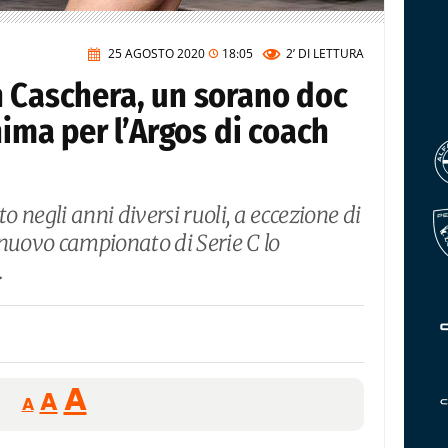
25 AGOSTO 2020
18:05
2’
DI LETTURA
n Caschera, un sorano doc
nima per l’Argos di coach
to negli anni diversi ruoli, a eccezione di
o nuovo campionato di Serie C lo
.
Reducir
Aumentar
Restablecer
A
A
A
tamaño
tamaño
tamaño
de