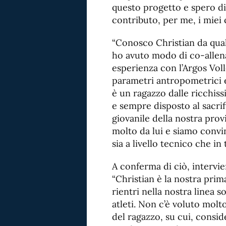
questo progetto e spero di
contributo, per me, i miei 
“Conosco Christian da qua
ho avuto modo di co-allen
esperienza con l’Argos Vol
parametri antropometrici e 
è un ragazzo dalle ricchis
e sempre disposto al sacrif
giovanile della nostra provi
molto da lui e siamo convi
sia a livello tecnico che in
A conferma di ciò, intervie
“Christian è la nostra pri
rientri nella nostra linea s
atleti. Non c’è voluto molt
del ragazzo, su cui, conside