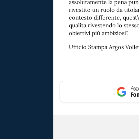
assolutamente la pena punt
rivestito un ruolo da titol
contesto differente, quest’
qualità rivestendo lo stess
obiettivi più ambiziosi”.
Ufficio Stampa Argos Volle
Agg
Fon