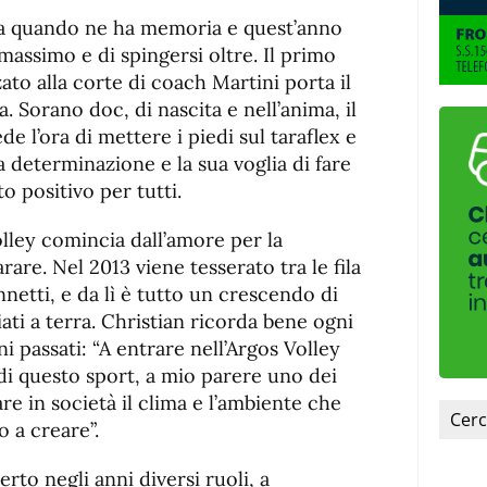
de
fuente.
 da quando ne ha memoria e quest’anno
de
fuente
l massimo e di spingersi oltre. Il primo
fuente.
zato alla corte di coach Martini porta il
 Sorano doc, di nascita e nell’anima, il
e l’ora di mettere i piedi sul taraflex e
ua determinazione e la sua voglia di fare
 positivo per tutti.
olley comincia dall’amore per la
arare. Nel 2013 viene tesserato tra le fila
nnetti, e da lì è tutto un crescendo di
ati a terra. Christian ricorda bene ogni
i passati: “A entrare nell’Argos Volley
 di questo sport, a mio parere uno dei
tare in società il clima e l’ambiente che
 a creare”.
rto negli anni diversi ruoli, a