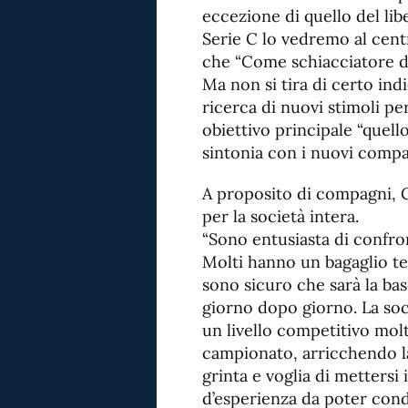
eccezione di quello del li
Serie C lo vedremo al centr
che “Come schiacciatore di 
Ma non si tira di certo ind
ricerca di nuovi stimoli p
obiettivo principale “quell
sintonia con i nuovi compa
A proposito di compagni, C
per la società intera.
“Sono entusiasta di confro
Molti hanno un bagaglio te
sono sicuro che sarà la ba
giorno dopo giorno. La soc
un livello competitivo molto
campionato, arricchendo l
grinta e voglia di mettersi 
d’esperienza da poter condi