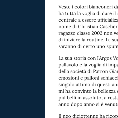
Veste i colori bianconeri
ha tutta la voglia di dare i
centrale a essere ufficializ
nome di Christian Caschera.
ragazzo classe 2002 non ved
di iniziare la routine. La s
saranno di certo uno spunto
La sua storia con l’Argos V
pallavolo e la voglia di imp
della società di Patron Gia
emozioni e palloni schiacci
singolo attimo di questi ann
mi ha convinto la bellezza
più belli in assoluto, a res
anno dopo anno si è venuto
Il neo diciottenne ha ricope