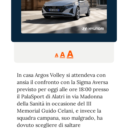
Reducir
Aumentar
Restablecer
A
A
A
tamaño
tamaño
tamaño
de
de
fuente.
In casa Argos Volley si attendeva con
de
fuente
ansia il confronto con la Sigma Aversa
fuente.
previsto per oggi alle ore 18:00 presso
il PalaSport di Alatri in via Madonna
della Sanità in occasione del III
Memorial Guido Celani, e invece la
squadra campana, suo malgrado, ha
dovuto scegliere di saltare