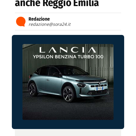
anche Reggio Emilia
Redazione
redazione@sora24.it