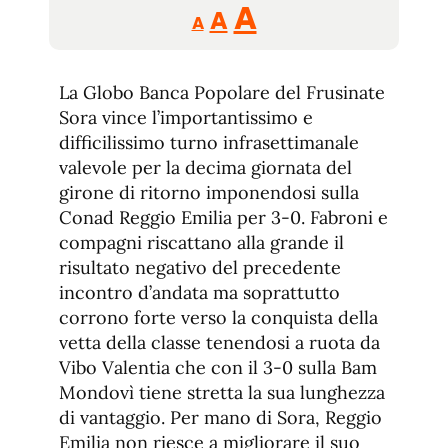
Reducir
Aumentar
Restablecer
A
A
A
tamaño
tamaño
tamaño
de
de
fuente.
La Globo Banca Popolare del Frusinate
de
fuente
Sora vince l’importantissimo e
fuente.
difficilissimo turno infrasettimanale
valevole per la decima giornata del
girone di ritorno imponendosi sulla
Conad Reggio Emilia per 3-0. Fabroni e
compagni riscattano alla grande il
risultato negativo del precedente
incontro d’andata ma soprattutto
corrono forte verso la conquista della
vetta della classe tenendosi a ruota da
Vibo Valentia che con il 3-0 sulla Bam
Mondovì tiene stretta la sua lunghezza
di vantaggio. Per mano di Sora, Reggio
Emilia non riesce a migliorare il suo