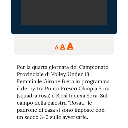
Reducir
Aumentar
Restablecer
A
A
A
tamaño
tamaño
tamaño
de
de
fuente.
Per la quarta giornata del Campionato
de
fuente
Provinciale di Volley Under 18
fuente.
Femminile Girone B era in programma
il derby tra Punto Fresco Olimpia Sora
(squadra rosa) e Biosì Indexa Sora. Sul
campo della palestra “Rosati” le
padrone di casa si sono imposte con
un secco 3-0 sulle avversarie.