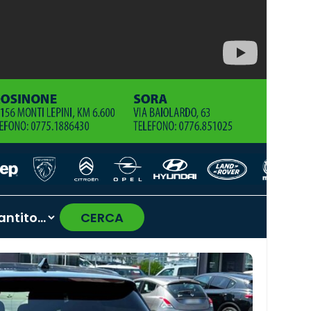
CERCA
›