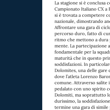
La stagione si è conclusa 
Campionato Italiano CX a F
si è trovata a competere co
nazionale, dimostrando anc
Affrontare una gara di cicl
percorso duro, fatto di cur
ritmo che mettono a dura 
mente. La partecipazione a
fondamentale per la squadr
maturità che in questo pri
soddisfazioni. In particola
Dolomites, una delle gare d
dove l’atleta Lorenzo Baro
comune. Attraverso salite 
pedalato con uno spirito c
Dolomiti, ma soprattutto lo
durissimo, la soddisfazione
termine una gara di simile 