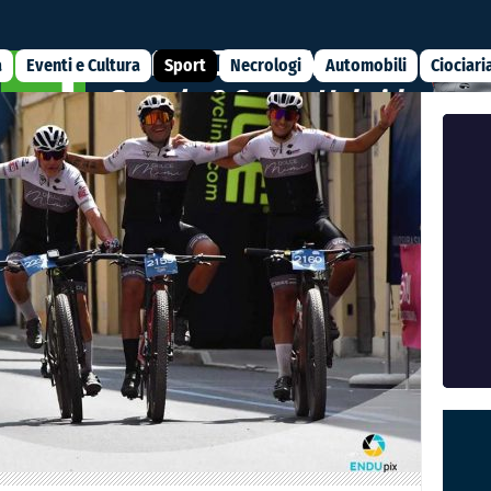
a
Eventi e Cultura
Sport
Necrologi
Automobili
Ciociari