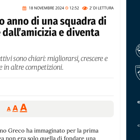
18 NOVEMBRE 2024
12:52
2’
DI LETTURA
imo anno di una squadra di
 dall’amicizia e diventa
ttivi sono chiari: migliorarsi, crescere e
e in altre competizioni.
Reducir
Aumentar
Restablecer
A
A
A
tamaño
tamaño
tamaño
de
de
fuente.
ano Greco ha immaginato per la prima
de
fuente
dea non era solo quella di fondare una