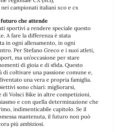
ne regionale CX (M3);
 nei campionati italiani xco e cx
l futuro che attende
tati sportivi a rendere speciale questo
. A fare la differenza è stata
ata in ogni allenamento, in ogni
ntro. Per Stefano Greco e i suoi atleti,
 sport, ma un’occasione per stare
omenti di gioia e di sfida. Questo
à di coltivare una passione comune e,
iventato una vera e propria famiglia.
iettivi sono chiari: migliorarsi,
 di Volsci Bike in altre competizioni,
siasmo e con quella determinazione che
imo, indimenticabile capitolo. Se il
omessa mantenuta, il futuro non può
ora più ambiziosi.