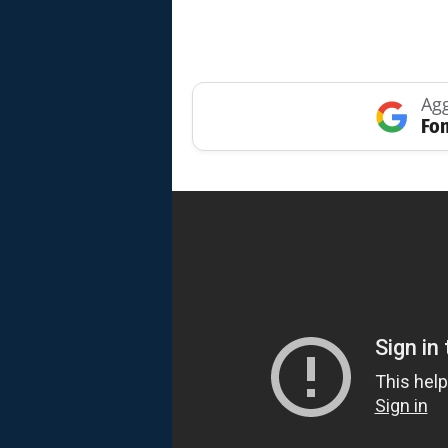
Agg
Fon