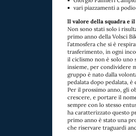
Giorgio Palmieri Campio
vari piazzamenti a podio
ll valore della squadra e i
Non sono stati solo i risul
primo anno della Volsci Bike
l’atmosfera che si è respir
trasferimento, in ogni inco
il ciclismo non è solo uno
insieme, per condividere m
gruppo è nato dalla volont
pedalata dopo pedalata, è d
Per il prossimo anno, gli ob
crescere, e portare il nome
sempre con lo stesso entu
ha caratterizzato questo pr
primo anno è stato una pr
che riservare traguardi anc