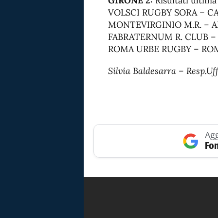
GIRONE 2:
Risultati ultim
VOLSCI RUGBY SORA – CA
MONTEVIRGINIO M.R. – AL
FABRATERNUM R. CLUB – 
ROMA URBE RUGBY – ROMA 
Silvia Baldesarra – Resp.Uf
Agg
Fon