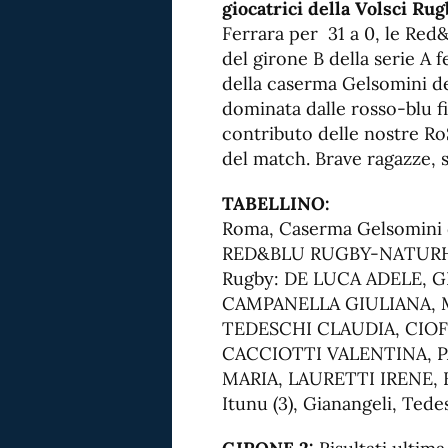
giocatrici della Volsci Ru
Ferrara per 31 a 0, le Red&
del girone B della serie A 
della caserma Gelsomini d
dominata dalle rosso-blu fin
contributo delle nostre R
del match. Brave ragazze, si
TABELLINO:
Roma, Caserma Gelsomini de
RED&BLU RUGBY-NATURHO
Rugby: DE LUCA ADELE, G
CAMPANELLA GIULIANA, M
TEDESCHI CLAUDIA, CIOF
CACCIOTTI VALENTINA, P
MARIA, LAURETTI IRENE, F
Itunu (3), Gianangeli, Ted