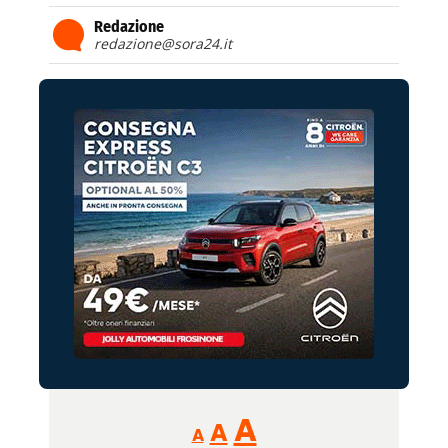
Redazione
redazione@sora24.it
Reducir
Aumentar
Restablecer
A
A
A
tamaño