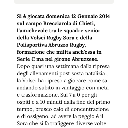
tamaño
tamaño
de
de
fuente.
Si è giocata domenica 12 Gennaio 2014
de
fuente
sul campo Brecciarola di Chieti,
fuente.
l’amichevole tra le squadre senior
della Volsci Rugby Sora e della
Polisportiva Abruzzo Rugby,
formazione che milita anch’essa in
Serie C ma nel girone Abruzzese.
Dopo quasi una settimana dalla ripresa
degli allenamenti post sosta natalizia ,
la Volsci ha ripreso a giocare come sa,
andando subito in vantaggio con meta
e trasformazione. Sul 7 a 0 per gli
ospiti e a 10 minuti dalla fine del primo
tempo, brusco calo di concentrazione
e di ossigeno, ad avere la peggio è il
Sora che si fa trafiggere diverse volte