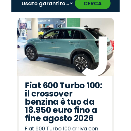
CERCA
‹
›
Promo
Promo
Promo
Promo
Promo
Promo
Promo
Promo
Promo
Promo
Promo
Promo
Promo
Promo
Promo
Land
Lancia
Alfa
Jaecoo
Citroën
Cupra
Abarth
Hyundai
Jeep
Omoda
Fiat
Mazda
Seat
Peugeot
Opel
Rover
Romeo
Fiat 600 Turbo 100:
il crossover
benzina è tuo da
18.950 euro fino a
fine agosto 2026
Fiat 600 Turbo 100 arriva con