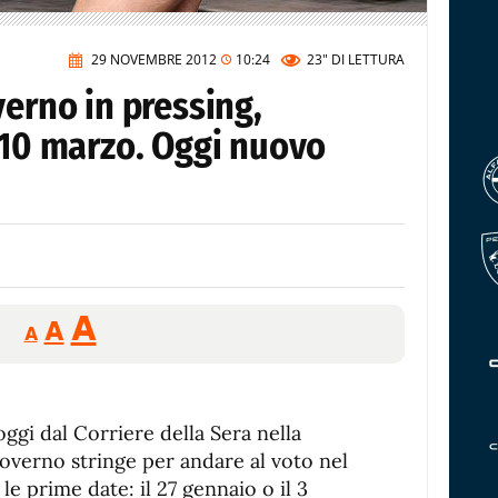
29 NOVEMBRE 2012
10:24
23"
DI LETTURA
verno in pressing,
 10 marzo. Oggi nuovo
Reducir
Aumentar
Restablecer
A
A
A
tamaño
tamaño
tamaño
de
de
fuente.
de
fuente
ggi dal Corriere della Sera nella
fuente.
governo stringe per andare al voto nel
 le prime date: il 27 gennaio o il 3