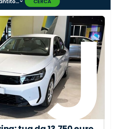
CERCA
›
ina: tua da 13.750 euro