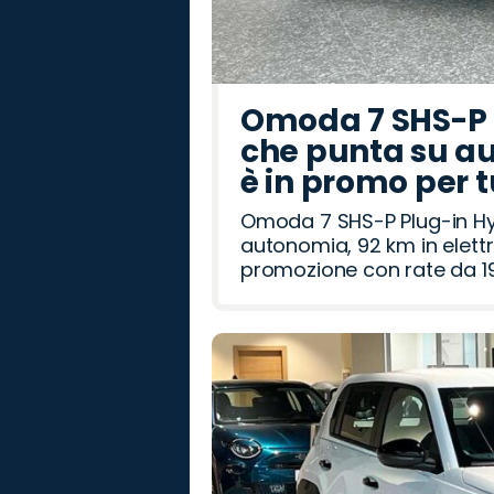
Omoda 7 SHS-P P
che punta su au
è in promo per 
Omoda 7 SHS-P Plug-in Hybr
autonomia, 92 km in elettr
promozione con rate da 19