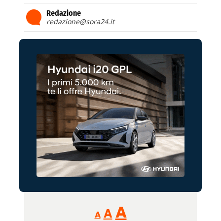
Redazione
redazione@sora24.it
Reducir
Aumentar
Restablecer
A
A
A
tamaño