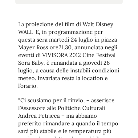
tamaño
tamaño
de
de
fuente.
de
fuente
La proiezione del film di Walt Disney
fuente.
WALL-E, in programmazione per
questa sera martedì 24 luglio in piazza
Mayer Ross ore21.30, annunciata negli
eventi di VIVISORA 2012 Cine Festival
Sora Baby, è rimandata a giovedì 26
luglio, a causa delle instabili condizioni
meteo. Invariata resta la location e
l’orario.
“Ci scusiamo per il rinvio, – asserisce
l’Assessore alle Politiche Culturali
Andrea Petricca – ma abbiamo
preferito rimandare a quando il tempo
sarà più stabile e le temperatura più