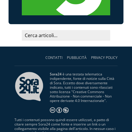
CONTATTI
PUBBLICITÀ
PRIVACY POLICY
Sora24
è una testata telematica
indipendente, fonte di notizie sulla Città
di Sora. Eccetto dove diversamente
indicato, tutti i contenuti sono rilasciati
sotto licenza "
Creative Commons
Attribuzione - Non commerciale - Non
opere derivate 4.0 Internazionale
".
Tutti i contenuti possono quindi essere utilizzati, a patto di
citare sempre Sora24 come fonte e inserire un link o un
collegamento visibile alla pagina dell'articolo. In nessun caso i