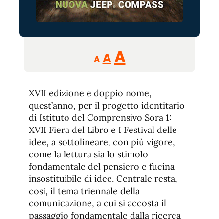
Reducir
Aumentar
Restablecer
A
A
A
tamaño
tamaño
tamaño
de
de
fuente.
XVII edizione e doppio nome,
de
fuente
quest’anno, per il progetto identitario
fuente.
di Istituto del Comprensivo Sora 1:
XVII Fiera del Libro e I Festival delle
idee, a sottolineare, con più vigore,
come la lettura sia lo stimolo
fondamentale del pensiero e fucina
insostituibile di idee. Centrale resta,
così, il tema triennale della
comunicazione, a cui si accosta il
passaggio fondamentale dalla ricerca