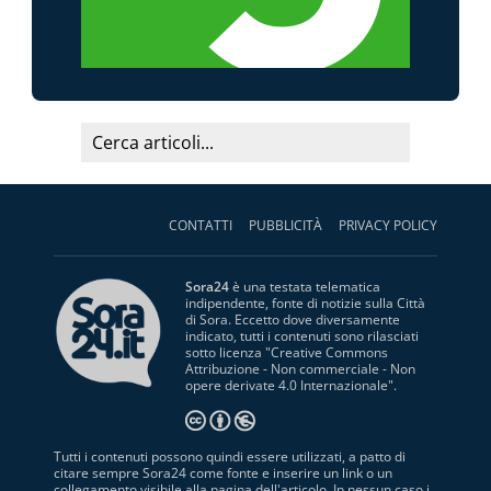
CONTATTI
PUBBLICITÀ
PRIVACY POLICY
Sora24
è una testata telematica
indipendente, fonte di notizie sulla Città
di Sora. Eccetto dove diversamente
indicato, tutti i contenuti sono rilasciati
sotto licenza "
Creative Commons
Attribuzione - Non commerciale - Non
opere derivate 4.0 Internazionale
".
Tutti i contenuti possono quindi essere utilizzati, a patto di
citare sempre Sora24 come fonte e inserire un link o un
collegamento visibile alla pagina dell'articolo. In nessun caso i