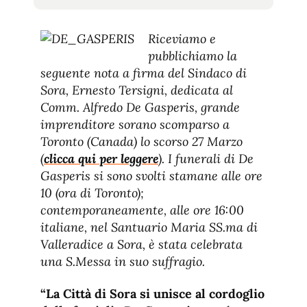
tamaño
tamaño
de
de
fuente.
Riceviamo e
de
fuente
pubblichiamo la
fuente.
seguente nota a firma del Sindaco di
Sora, Ernesto Tersigni, dedicata al
Comm. Alfredo De Gasperis, grande
imprenditore sorano scomparso a
Toronto (Canada) lo scorso 27 Marzo
(
clicca qui per leggere
). I funerali di De
Gasperis si sono svolti stamane alle ore
10 (ora di Toronto);
contemporaneamente, alle ore 16:00
italiane, nel Santuario Maria SS.ma di
Valleradice a Sora, è stata celebrata
una S.Messa in suo suffragio.
“La Città di Sora si unisce al cordoglio