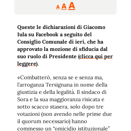
Reducir
Aumentar
Restablecer
A
A
A
tamaño
tamaño
tamaño
de
de
fuente.
Queste le dichiarazioni di Giacomo
de
fuente
Iula su Facebook a seguito del
fuente.
Consiglio Comunale di ieri, che ha
approvato la mozione di sfiducia dal
suo ruolo di Presidente (
clicca qui per
leggere
).
«Combatterò, senza se e senza ma,
l’arroganza Tersignana in nome della
giustizia e della legalità. Il sindaco di
Sora e la sua maggioranza risicata e
sotto scacco stasera, solo dopo tre
votazioni (non avendo nelle prime due
il quorum necessario) hanno
commesso un “omicidio istituzionale”