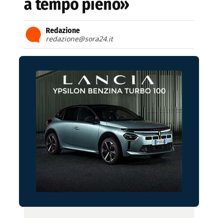
a tempo pieno»
Redazione
redazione@sora24.it