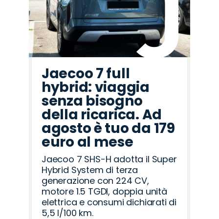
Rover
Romeo
Jaecoo 7 full
hybrid: viaggia
senza bisogno
della ricarica. Ad
agosto è tuo da 179
euro al mese
Jaecoo 7 SHS-H adotta il Super
Hybrid System di terza
generazione con 224 CV,
motore 1.5 TGDI, doppia unità
elettrica e consumi dichiarati di
5,5 l/100 km.