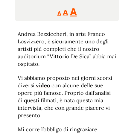
Reducir
Aumentar
Restablecer
A
A
A
tamaño
tamaño
tamaño
de
de
fuente.
Andrea Bezziccheri, in arte Franco
de
fuente
Losvizzero, è sicuramente uno degli
fuente.
artisti più completi che il nostro
auditorium “Vittorio De Sica” abbia mai
ospitato.
Vi abbiamo proposto nei giorni scorsi
diversi
video
con alcune delle sue
opere più famose. Proprio dall’analisi
di questi filmati, è nata questa mia
intervista, che con grande piacere vi
presento.
Mi corre l’obbligo di ringraziare