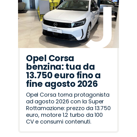
Fiat
Peugeot
Lancia
Abarth
Alfa
Hyundai
Mazda
Seat
Citroën
Jeep
Opel
Jaecoo
Land
Omoda
Cupra
Romeo
Rover
Opel Corsa
benzina: tua da
13.750 euro fino a
fine agosto 2026
Opel Corsa torna protagonista
ad agosto 2026 con la Super
Rottamazione: prezzo da 13.750
euro, motore 1.2 turbo da 100
CV e consumi contenuti.