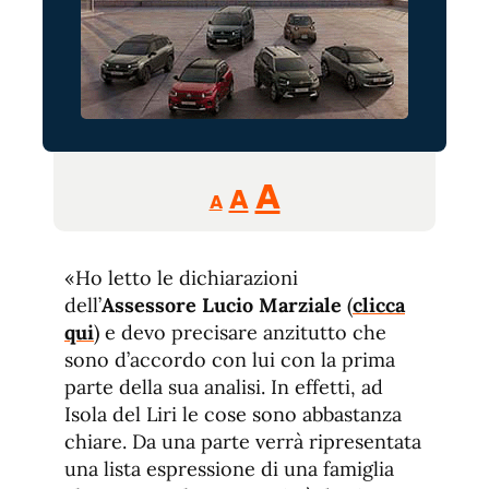
Reducir
Aumentar
Restablecer
A
A
A
tamaño
tamaño
tamaño
de
de
fuente.
«Ho letto le dichiarazioni
de
fuente
dell’
Assessore Lucio Marziale
(
clicca
fuente.
qui
) e devo precisare anzitutto che
sono d’accordo con lui con la prima
parte della sua analisi. In effetti, ad
Isola del Liri le cose sono abbastanza
chiare. Da una parte verrà ripresentata
una lista espressione di una famiglia