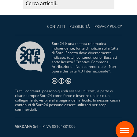
CONTATTI
PUBBLICITÀ
PRIVACY POLICY
Sora24
è una testata telematica
indipendente, fonte di notizie sulla Città
di Sora. Eccetto dove diversamente
indicato, tutti i contenuti sono rilasciati
sotto licenza "
Creative Commons
Attribuzione - Non commerciale - Non
opere derivate 4.0 Internazionale
".
Tutti i contenuti possono quindi essere utilizzati, a patto di
citare sempre Sora24 come fonte e inserire un link o un
collegamento visibile alla pagina dell'articolo. In nessun caso i
contenuti di Sora24 possono essere utilizzati per scopi
commerciali.
S
VERDANA Srl
- P.IVA 08164381009