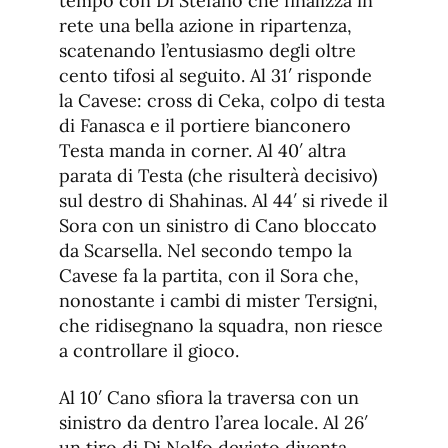
tempo con Di Stefano che finalizza in
rete una bella azione in ripartenza,
scatenando l’entusiasmo degli oltre
cento tifosi al seguito. Al 31′ risponde
la Cavese: cross di Ceka, colpo di testa
di Fanasca e il portiere bianconero
Testa manda in corner. Al 40′ altra
parata di Testa (che risulterà decisivo)
sul destro di Shahinas. Al 44′ si rivede il
Sora con un sinistro di Cano bloccato
da Scarsella. Nel secondo tempo la
Cavese fa la partita, con il Sora che,
nonostante i cambi di mister Tersigni,
che ridisegnano la squadra, non riesce
a controllare il gioco.
Al 10′ Cano sfiora la traversa con un
sinistro da dentro l’area locale. Al 26′
un tiro di Di Nolfo deviato diventa