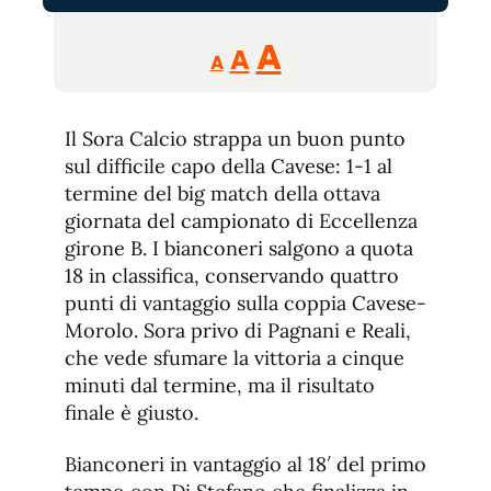
Reducir
Aumentar
Restablecer
A
A
A
tamaño
tamaño
tamaño
de
de
fuente.
Il Sora Calcio strappa un buon punto
de
fuente
sul difficile capo della Cavese: 1-1 al
fuente.
termine del big match della ottava
giornata del campionato di Eccellenza
girone B. I bianconeri salgono a quota
18 in classifica, conservando quattro
punti di vantaggio sulla coppia Cavese-
Morolo. Sora privo di Pagnani e Reali,
che vede sfumare la vittoria a cinque
minuti dal termine, ma il risultato
finale è giusto.
Bianconeri in vantaggio al 18′ del primo