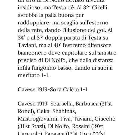
insidioso, ma Testa c’è. Al 32′ Cirelli
avrebbe la palla buona per
raddoppiare, ma scaglia sull’esterno
della rete, dando l’illusione del gol. Al
34′ e al 37′ doppia parata di Testa su
Taviani, ma al 40′ l’estremo difensore
bianconero deve capitolare sul sinistro
preciso di Di Nolfo, che dalla distanza
infila l’angolino basso, dando ai suoi il
meritato 1-1.
Cavese 1919-Sora Calcio 1-1
Cavese 1919: Scarsella, Barbusca (31’st
Ronci), Ceka, Shahinas,
Mastrogiovanni, Piva, Taviani, Giacchè
(31’st Stazi), Di Nolfo, Rossini (19’st
Carruolo), Fanasca (13’st Gori (22’st